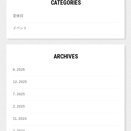
CATEGORIES
6日(火) 10:30、11:30、12:30、13:30
定休日
10日(土)
10:30
、
11:30
、
12:30
、
13:30
イベント
最大で17組様限定の撮影となります。
ARCHIVES
（横線の入っている時間枠は、ご予約済みとな
ります。）
6. 2026
2026年のカレンダーを見てみると、
12. 2025
すぐに仕事始めとなってしまいそうでしたの
で、
7. 2025
間を開けてもう1日、土曜日にも枠をご用意いた
2. 2025
しました。
11. 2024
7. 2024