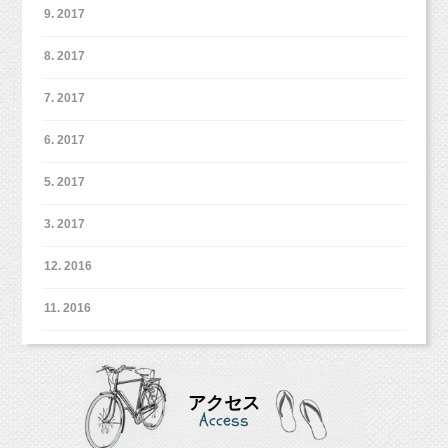
https://lin.ee/NgFlje6
9. 2017
8. 2017
↓ ↓ ↓ こんなお客様がご利用いただいています！
7. 2017
6. 2017
今年は記念撮影するようなお祝いイベントがな
いなぁ。
5. 2017
子どもは大きくなったけど、家族の成長をこま
3. 2017
めに残しておきたいなぁ。
12. 2016
マタニティ写真の形で、家族写真を撮っておき
11. 2016
たいなぁ。
ペットと一緒に写真撮影がしたいなぁ。
アクセス
Access