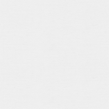
お子様のお一人撮影やご兄弟写真
追加5,500円を頂戴いたします。
（お写真の枚数も追加に伴って1
データはダウンロード納品となり
追加撮影をされたお客様には、
撮影したお写真で作る
①6ページえほんぶっく
②ミニカレンダー
どちらかご希望のものをプレゼン