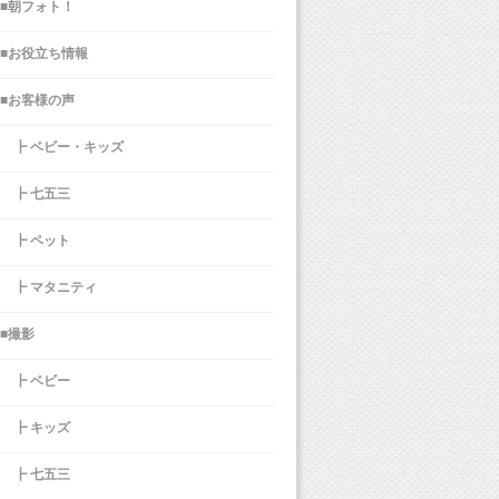
■朝フォト！
■お役立ち情報
■お客様の声
┣ ベビー・キッズ
┣ 七五三
┣ ペット
┣ マタニティ
■撮影
┣ ベビー
┣ キッズ
┣ 七五三