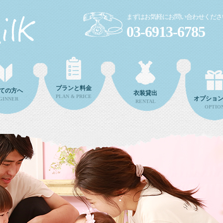
まずはお気軽にお問い合わせくださ
03-6913-6785
プランと料金
ての方へ
衣装貸出
PLAN & PRICE
オプショ
GINNER
RENTAL
OPTIO