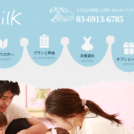
まずはお気軽にお問い合わせくださ
03-6913-6785
プランと料金
ての方へ
衣装貸出
PLAN & PRICE
オプショ
GINNER
RENTAL
OPTIO