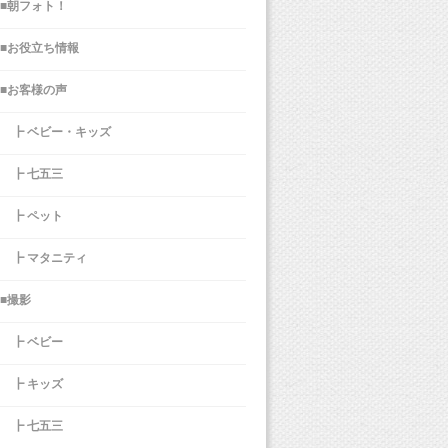
■朝フォト！
■お役立ち情報
■お客様の声
┣ ベビー・キッズ
┣ 七五三
┣ ペット
┣ マタニティ
■撮影
┣ ベビー
┣ キッズ
┣ 七五三