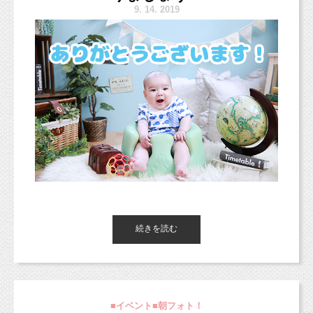
9.
14. 2019
新スタジオについて。
https://www.studiomilk.jp/blog_dtl/entry/875
今日ご紹介するお写真は、
1歳の頃から撮影に来てくれている男の子の七五
三フォトです（＾＾）
新オリジナルプラン＊（10/3から適用）
もう3歳なんて！早いですね（＞＜；）
https://www.studiomilk.jp/news_dtl/entry/854
ご予約受付中ですが、スタジオサンプルが
9月末〜10月頭に公開予定です。
また9月23日〜10月2日までは移転作業のた
続きを読む
こんにちは、東京都杉並区のフォトスタジオ
めお休みとなりますので、
「スタジオミルク」です。
ご注意ください。
■イベント■朝フォト！