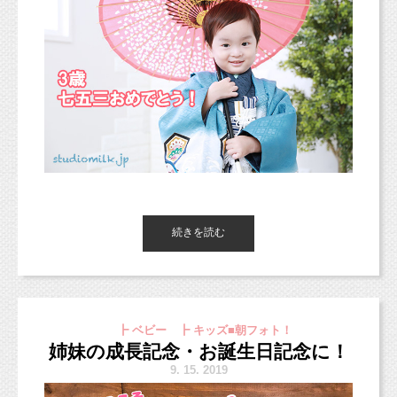
続きを読む
こんにちは、東京都杉並区のフォトスタジオ
「スタジオミルク」です。
明日明後日は定休日となりますので、ご注意く
ださい。
┣ ベビー ┣ キッズ■朝フォト！
また10月の定休日は水曜日と日曜日となりま
姉妹の成長記念・お誕生日記念に！
す。
9.
15. 2019
お手数おかけいたしますが、どうぞ宜しくお願