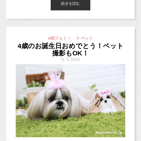
何通りかの撮影ができるように準備を進めたい
続きを読む
こんにちは、東京都杉並区のフォトスタジオ
スタジオミルクでは、
と思います。
「スタジオミルク」です。
こちらの水色のお着物と、優しい色合いの黄色
今日から本格的に学校など始まっているのか
の被布タイプのお着物の2種類あります。
背景は、
な？
お好みでお選びくださいね（＾＾）
・スタジオカラーのグレイッシュでシックなブ
パパママも少しひと段落、といったところでし
■朝フォト！ ┣ ペット
ルー
ょうか。
4歳のお誕生日おめでとう！ペット
お姉ちゃんもちょっと緊張してたかな？
データコースでの撮影でしたので、３背景で撮っています！
・かわいいパステルカラーのペールピンク
いつの間にかもう9月ですね、早い〜！スタジオ
撮影もOK！
（まだ首のすわっていない３ヶ月くらいまでのベビーちゃんの場
でもでも、お話ししつつ撮影していたら・・・
・定番ダークヴィンテージウッド
移転ももうすぐです！！
合、
9.
1. 2019
・西海岸風の優しいペイントウッド
台紙コースがオススメですよ。）
・ナチュラルな定番白レンガ
定番でどんな方にも合う、
新オリジナルプラン＊（10/3から適用）
例えば・・・
スタジオミルクらしいかわいらしい雰囲気のも
https://www.studiomilk.jp/news_dtl/entry/854
のを選びました！
【これから七五三祝いをされる方】
ご予約受付中ですが、スタジオサンプルが
9月末〜10月頭に公開予定です。
そして、ひとつチャレンジ！
スタジオでの写真撮影や
また9月23日〜10月2日までは移転作業のた
神社へのお参りお出かけ用に
めお休みとなりますので、
イギリス製の輸入壁紙を使います！
お子様のお気に入りのものを購入したい！