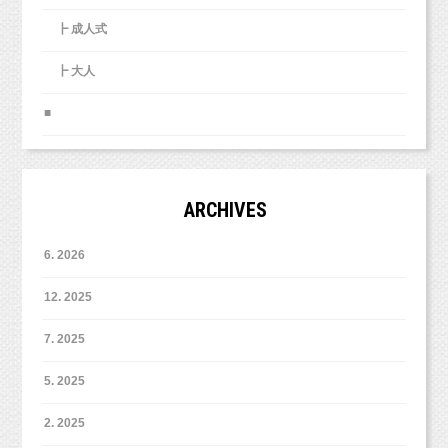
嬉しすぎます！！本当にありがとうございます！！
┣ 成人式
お子様やご家族の好きなものを使って撮影すると、
┣ 大人
撮影したのが約４ヶ月の時、送っていただいたのがもう８ヶ月！
より楽しくて思い出深い記念写真になります！
早い！成長って早い！
■
※オリジナルプラン以外のプランはHPをご確認
フレームの中のベビーちゃんと実際のベビーちゃんを
見ると違いがとっても分かりますね。
ください。
もちろんデータで見返してもわかるかもしれません。
ARCHIVES
でもこのようにフレームや飾っておけるものとして残しておく
と、
小物をなくしてしまったんだけど大丈夫？
より身近に成長を感じることが出来ると思います。
6. 2026
撮影料金を下げ、それに合わせて内容もボリュ
卒業式に着たいから、それまで待ってもらえな
ームダウンしております。
またちょっと子育てに疲れちゃったなあ〜・・・と
い？
12. 2025
いう日もあるかと思いますが、そういう時に、パッと目につくと
など、ご不明な点は、どうぞ個別にご相談くだ
ころに
増税でさらに料金を上げたくなかったので、思
7. 2025
飾ってあると、それを見て、頑張るぞ！という気持ちになれると
さい！
姉妹で撮ると、お姉ちゃんが大きくなったな〜
い切って下げました。
思います（＾＾）b
というのが、
代わりにリピーター割引はなくしましたが、
5. 2025
スタッフの判断で、
より感じていただけますね！！
ライン登録者には撮影時に毎回「えほんぶっ
新スタジオに移転に当たって、
3,000円分のチケットをお渡しいたします！
2. 2025
く」をプレゼントいたします。
商品のラインナップも少し変更等ございますが、