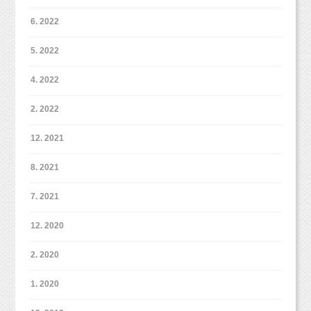
移転の関係で、
6. 2022
まだまだご予約が入っていません。
5. 2022
七五三撮影の予約もほぼ希望日時で受けられる
と思いますので
4. 2022
ぜひご検討くださいませ！
ママがたくさんへえアクセサリーを持ってきて
2. 2022
くれたので、
妹ちゃんの笑顔のために、
少しずつ変えながら撮影しました！
12. 2021
このお写真、実はパパが頑張って笑わせてくれ
ています！
8. 2021
ペットちゃんだけの撮影も可能ですので、ご予
パパ、本当にありがとうございます！！
約の際に教えてくださいね！
7. 2021
（ペットちゃんメインでその中に少しご家族で
なかなか笑顔がでない場合はご家族さまにもご
撮影、なども可能です。）
12. 2020
協力を
いただければと思います。どうぞ宜しくお願い
2. 2020
致します。
1. 2020