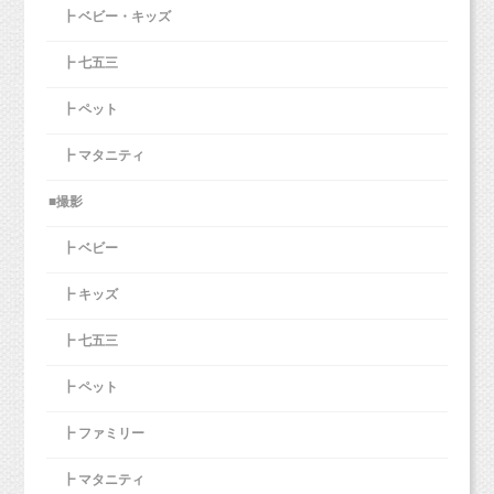
掲載できるかと思いますので、楽しみにお待ち
┣ ベビー・キッズ
（ただし、通常プランのみ。イベント、キャン
その際よくお伝えしているのが、
くださいね！
参考までにオリジナルプランをご紹介します↓ ↓
ペーン撮影では使用不可。）
着物などの画像を見せてこれを着るんだよ〜、
┣ 七五三
（新スタジオでの撮影は10月3日からとなりま
↓
チケットの有効期限は2020年1月末までとさせ
かっこいいよ、かわいいよ、などなどお声かけ
データコースで撮影したので、３パターン背景
す。）
ていただきます。
┣ ペット
をしていただくのが
を変えていきました。
良いかと思います！
真ん中で姉妹の撮影を挟んでからの、最後に妹
┣ マタニティ
足袋など事前にご準備いただき、履いたりする
ちゃんのソロ撮影で行いました！
練習するのも良いと思います。
■撮影
新オリジナルプラン＊（10/3から適用）
https://www.studiomilk.jp/news_dtl/entry/854
じゃじゃーーー
┣ ベビー
ぜひやってみてくださいね（＾＾）b
10月3日から新スタジオ（西荻南）での撮影とな
ん！！！
ります。
┣ キッズ
上記の価格になりますので、ご了承ください。
┣ 七五三
このお写真を一緒に送ってくださったんです！！！
七五三撮影はデータコースですと、2パターン
┣ ペット
（背景2つ）撮影なので、
今日ご紹介するお写真は、
┣ ファミリー
わあああああ（＾＾＊）（＊＾＾）（＾＾
2パターン目は私服にチェンジして毎年恒例のお
毎年撮影に来てくれている4歳のロンズコートシ
＊）（＊＾＾）
誕生日撮影♫♫
┣ マタニティ
ーズーの女の子です♡