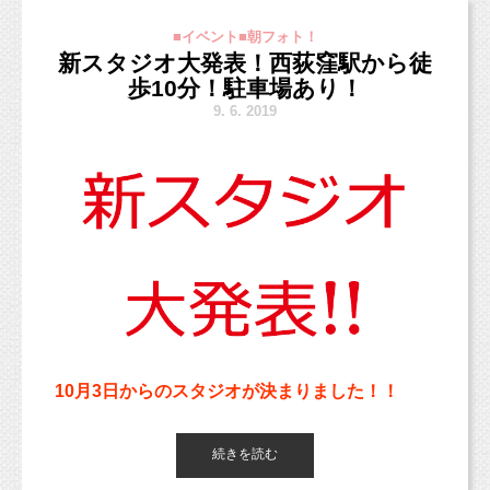
またブログを更新出来ずにすみません；
すし、
ですね。
今日は更新しますよ！！！
■イベント■朝フォト！
お安く外出レンタルに使用するとかもできる
関東でも最近は3歳の男の子も七五三撮影をした
新スタジオ大発表！西荻窪駅から徒
さて今日ご紹介するお写真は、
し、
り、
歩10分！駐車場あり！
少し前にブログで紹介したかと思いますが、
お外でロケーションフォトなんかもいいか
お参りに行ったりする方が増えているようで
9.
6. 2019
こちらのベビーちゃん♡
も！）
す。
と思い、今回こんなキャンペーンをやっちゃい
男の子の七五三は5歳、というのがメインです
ます！
が、
3歳はまた5歳と違い可愛い感じも残すことがで
きるので、
「きもの譲ってくださいキャンペーン♪」
オススメですよ（＾＾）
もちろん、タダとは言いません。
10月3日からのスタジオが決まりました！！
なんと・・・
西荻窪駅からは徒歩10分ほどの場所にある一軒
続きを読む
家に決めました。
とっても可愛い男の子です！
撮影料金10,000円分あげちゃいます！！