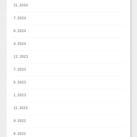
ぜひぜひ思い出を形に残してくださいね！
11. 2024
フォーマルな洋装、スーツ、ドレスも受付いた
撮影後にやっぱり作りたい！という場合もお気軽にご連絡くださ
また、これまで撮影を進めていく中で、
い！
します。
3パターンは多いかな、と考えていました。
7. 2024
その場合も、3,000円分のチケットとさせていた
６ヶ月未満の赤ちゃんにとっては特に。
だきます。
6. 2024
今回、お写真を送っていただき、本当にありがとうございまし
ただ、1パターンだと、慣れて心が開く前に撮影
4. 2024
た！
どうぞよろしくお願いいたします（＾＾）
が終わってしまいます。
4歳お誕生日おめでとう！
また掲載許可もありがとうございます。
大好きなグッズも持ってきてくれたので、一緒
新スタジオにもぜひ遊びにいらしてくださいね♫
というわけで、データコースなら2パターンでデ
去年よりお姉さんな雰囲気になっていました
12. 2023
に撮影しました！
ータ50枚となりました。
（＾＾）
ぜっかくの人気キャラクター勢揃いということ
7. 2023
スタジオミルクをご利用したことがある方なら
で、個別にも撮っておきましたよ。
嬉しくってこの笑顔（＾＾）b
おわかりかと思いますが、50枚以上お渡しでき
6. 2023
好きと一緒に撮影するとこんなに笑顔になっち
ると思います。
新オリジナルプラン＊（10/3から適用）
＜ご注意ください＞
もっと大きくなった時に、
ゃいますね！
1. 2023
https://www.studiomilk.jp/news_dtl/entry/854
極度の汚れや破損のあるもの、取扱いの難しい
こんなおもちゃで遊んでたのよ〜っと伝えてあ
パパもママもお子様も皆で楽しく撮影できちゃ
また、「少しでいいんです」という方のために
ご予約受付中ですが、スタジオサンプルが9月
正絹の着物など、
げてくださいね！
11. 2022
います♪♪
台紙プランもご用意しております。
末〜10月頭に公開予定です。
着物の状態によっては、お受け取りをお断りす
台紙があれば良いと言う方はこちらのプランも
また9月23日〜10月2日までは移転作業のためお
9. 2022
る場合もございます。
オススメです。
休みとなりますので、
ご了承くださいませ。
8. 2022
ご注意ください。