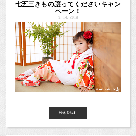
七五三きもの譲ってくださいキャン
2日連続でブログを更新しています！えらい！
ペーン！
新スタジオについて。
9.
14. 2019
そんな感じで今日ご紹介するお写真は、
https://www.studiomilk.jp/blog_dtl/entry/875
お姉ちゃんが赤ちゃんの時から撮影に来てくれ
ている、
姉妹の記念写真です（＾＾）
新オリジナルプラン＊（10/3から適用）
いつもありがとうございます！
https://www.studiomilk.jp/news_dtl/entry/854
ご予約受付中ですが、スタジオサンプルが
お2人の成長記念とお誕生日記念に撮影しました
9月末〜10月頭に公開予定です。
♫
また9月23日〜10月2日までは移転作業のた
めお休みとなりますので、
スタジオミルクの七五三きものを
ご注意ください。
もっと増やして色んなサービスに展開していき
こ〜んな感じで、かっこよく着てくれました！
続きを読む
たい！
5歳の七五三ではなく、3歳の七五三です。
（たくさんあれば撮影時の衣装選びも楽しいで
関西の方では3歳の男の子の七五三は多いみたい