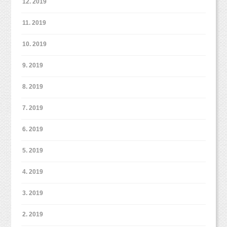
12. 2019
11. 2019
10. 2019
そして作ってもらったという、トイストーリー
風のロゴ！
9. 2019
3歳なので、３！あとはお名前がついていまし
8. 2019
た。
（お名前は伏せてあります。）
7. 2019
しかも今回は作っていただいたという、シーズ
1歳の頃と比べるととっても大人っぽくなったな
ーちゃんの分身のぬいぐるみも一緒に♡
6. 2019
あ、と
2人一緒に撮影もできました！とっても可愛いで
5. 2019
今ブログを書いていて改めて感じているところ
すね♡
です。
4. 2019
身長も伸びて、お顔もキリッとしてきて・・・
3. 2019
と・・・パパママではない私たちがそう思うん
2. 2019
ですから、