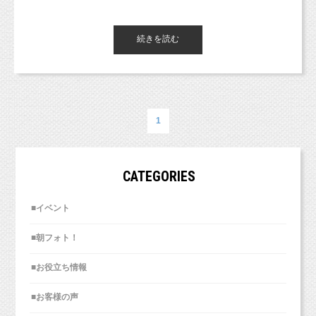
ご注意ください。
パステルカラーのやさしい色合いでカラフルな
雲の壁紙を選びました。
こんな方は着物を譲っていただく前に
続きを読む
こんにちは、東京都杉並区のフォトスタジオ
撮影料金を10,000円OFFさせていただきます！
「スタジオミルク」です。
ベビーの撮影や、スマッシュケーキの撮影に
その撮影の際にパパママが、上記のお写真3枚を使って作るキャ
最近撮影に来られる皆さまに聞かれます・・・
ぜひ使っていただきたいと思っています。
今日ご紹介するお写真は1歳半の記念に撮影にき
譲っていただくのは、もちろん使用後で構いま
ンバスフレームを
「新しいスタジオは西荻窪じゃないところにな
てくれた
ご注文してくださいました！
せん。
るんですか？」と。
背景は今後も少しずつご紹介できたらと思って
男の子とファミリーのお写真です（＾＾）
2020年1月末までにお譲りください♪
1
いうことなんですが、新スタジオも西荻窪にな
そして先日やっとお届けできまして、
います。
ママから届きましたよ〜！っというご連絡をいただいたんです。
ります！
小物は今スタジオにあるものを使いますので、
ママのマタニティフォトからお越しいただいて
（ママ本当にありがとうございました！！♡）
写真の雰囲気は大きくは変わらないと思います
います！
【家で着物が眠っている方】
CATEGORIES
西荻北から西荻南になります。
のでご安心ください。
いつも本当にありがとうございます！！
3歳だけど、頑張ってお着物着て、可愛くかっこ
そして、そのご連絡の際になんと・・・！！！
詳細の住所はご予約いただいたご家族様に個別
■イベント
ご連絡の上、スタジオまでお持ちいただくか、
よくお写真撮影させてくれました。
にご連絡させていただきますので、
もしくはスタジオまでお送りください。
よく「うちの子、着物が着られるかわからな
ご了承いただけますと幸いです。
今回は大好きな野球のユニフォームと、
■朝フォト！
い・・・」と、
可愛い甚兵衛を着て撮影していきました♪
10,000円分の撮影チケットをお渡しさせていた
特に3歳5歳のご家族さまに言われることがあり
この笑顔♡
■お役立ち情報
だきます！
ます。
お姉ちゃんらしい写真が撮れたね！という1枚に
また新スタジオのサンプル写真は9月末〜10月頭
また、10月は増税のこともありますので、
こちらのチケットは、どんな撮影に使っていた
■お客様の声
なりました♡（＾＾＊）
には
撮影料金や内容も変えていきます。
だいても構いません。