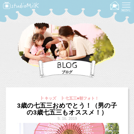
BLOG
ブログ
┣ キッズ ┣ 七五三■朝フォト！
3歳の七五三おめでとう！（男の子
の3歳七五三もオススメ！）
9.
16. 2019