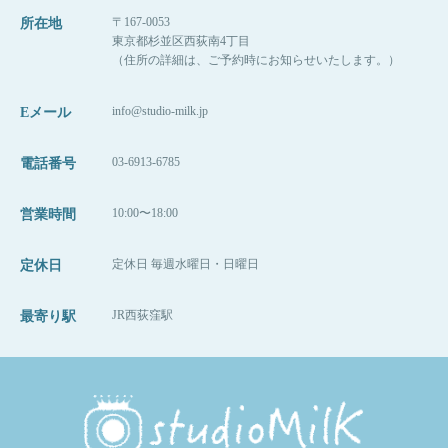
〒167-0053
所在地
このわんちゃんのお写真は、男の子が1歳の頃に
東京都杉並区西荻南4丁目
撮影したお写真です。
お洋服も季節に合わせて決めていただくのも楽
（住所の詳細は、ご予約時にお知らせいたします。）
少し前に亡くなってしまったとのことで、フレ
しいかと思います（＾＾）
ームを作製させていただきました。
またお洋服選びが苦手・・・という方もいるか
info@studio-milk.jp
Eメール
王冠がとっても似合っていたし、アクセチェン
と思いますが、
ジ後の、
今回はその愛犬ちゃんのフレームも一緒にご家
普段着での撮影で問題ないと思います。
03-6913-6785
電話番号
水色の大きいリボンも可愛いんですよ！
族撮影をしたり、
むしろ普段着での撮影方が後々、お子様が大き
3歳くんと一緒に写真も残せました。わんちゃ
くなった時などに、
10:00〜18:00
営業時間
ん、幸せだね（＾＾）
「この服お気に入りでよく着ててね！」などな
ど家族の団欒で盛り上がることができると思い
定休日 毎週水曜日・日曜日
定休日
こんな感じで、あとからフレームなどもお作り
ます！
可能ですので、
JR西荻窪駅
最寄り駅
ご相談くださいね。
今回もお越しいただき、本当にありがとうござ
いました！