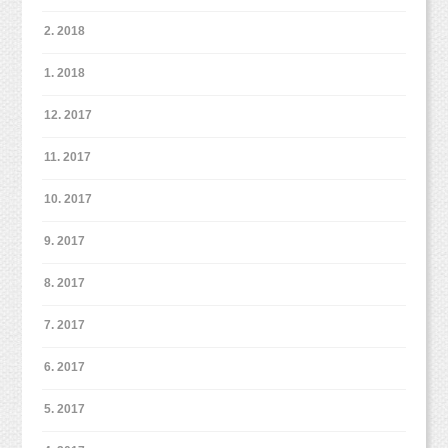
2. 2018
ヘアアクセサリーに合わせて背景も決めていき
ました！
1. 2018
12. 2017
通常のベビーやキッズ、マタニティ、ファミリ
ーフォトなども、
11. 2017
お洋服や撮影される方の雰囲気をみつつ背景を
作っています。
10. 2017
男の子はやっぱり車！！夢中ですね！夢中な姿
9. 2017
こんな感じがいいなあ、などなどあれば教えて
も可愛いんです（＾＾＊）
くださいね。
8. 2017
背景も夏っぽくひまわりなどを置いてみまし
た！
7. 2017
6. 2017
最後は妹ちゃんの撮影は、アリスのお洋服で可
5. 2017
愛く花柄♫