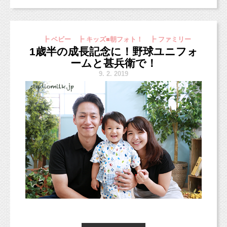
西荻南の住宅街の中にあります。
それぞれの1人撮影と姉妹での撮影。
妹ちゃんからだと緊張しちゃうだろうというこ
いーちまーんえーんぶーん です！
プライベート空間となりますので、
とで、
┣ ベビー ┣ キッズ■朝フォト！ ┣ ファミリー
詳しい場所はご予約をいただいた方にのみお伝
撮影ベテランのお姉ちゃんから！
新スタジオなら、
1歳半の成長記念に！野球ユニフォ
えしていきます。
実質17,500円で撮影できますよ！
ームと甚兵衛で！
撮影の順番もお打ち合わせの際にご相談させて
（七五三撮影なら28,500円で撮影可能）
9.
2. 2019
ただ、少しだけお伝えすると・・・
いただきながら、
パン屋さんのソーセージや、豊島産婦人科の近
決めていきたいと思います！
くになります。
なにか撮影に関してご希望がありましたらお気
軽にご相談くださいね。
今まで通り、ペット撮影も続けていきます。
駐車場もあるので、荷物が多くても安心です
よ。
一軒家ですが、使用するのは１階のリビングの
みです。
今までのスタジオの半分ほどになりますが、
背景の壁をいくつか準備して、