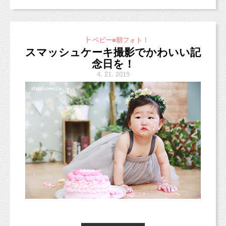
フォト】
明日明後日（火曜日と水曜日）はスタジオ定休
こちらから↓
5月5日（日）
13時以降のご案内となります。
日
となりますので、
https://page.line.me/studiomilk
¥3,000（税込）
お電話でのお問い合わせ等ご注意ください。
┣ ベビー■朝フォト！
データ2枚（ダウンロードサイトでのダウンロー
スマッシュケーキ撮影でかわいい記
ド）
念日を！
デザイン付きL版プリントプレゼント！
＊人気のスマッシュケーキプラン＊
4.
21. 2019
今回のイースター撮影会で、
＊
ご予約制です。
https://www.studiomilk.jp/news_dtl/entry/574
掲載許可いただきました2人のベビーちゃんのお
＊
お子さまのみの撮影となります。
写真をご紹介します♪
＊
お着替えはできません。
いつも撮影に来てくれる女の子♡
今回は6歳のお誕生日記念に（＾＾）
うさぎさんの帽子がとっても可愛かったです♡
6歳おめでとう！