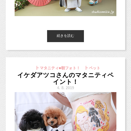
最初よりちょっとお顔が柔らかくなりました！
見つけた星でポーズもとってくれました！
撮影慣れてるね（＾＾）さすが！という感じの6
続きを読む
こんにちは、スタジオミルクのこいけです。
自分でお着物の色も選んでくれました！
歳ちゃんでした！
明日と週末はお天気があまり良くなさそうです
こちらのお着物、3歳さんにとっても人気なんで
ね；
すよ♪
お子さまでもこまめに撮影していると、
昨日と今日と風も強いので桜も散ってしまうの
撮影に慣れてくれますし、大きくなってもご家
かな・・・？
┣ マタニティ■朝フォト！ ┣ ペット
族と一緒に撮影に
皆さんはお花見しましたか？（ちなみに私はし
イケダアツコさんのマタニティペ
そして、
いくのを嫌がらなくなりますよ。
てません。）
イント！
途中からのこの笑顔♡
4.
8. 2019
誕生日や年賀状用のお写真の撮影などなど、
毎年の恒例行事を作ってみてはいかがでしょう
「令和」の元号が発表になってからもう10日ほ
撮影の後半は慣れてきてくれて、ニコニコもた
か？
ど経ちましたね。
くさん撮影できました〜（＾▽＾）
もう4月も半ば。はやい〜！
ママとパパがマタニテフォトを撮りに来てくれ