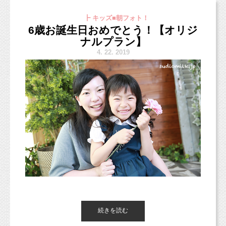
折り返しさせていただけるかと思います。
＊コンセプトフォト撮影会＊
毎
┣ キッズ■朝フォト！
6歳お誕生日おめでとう！【オリジ
お手数おかけいたしますが、どうぞよろしくお
月（予定）開催！
ナルプラン】
願いいたします！
¥3,000（税込）
4.
22. 2019
データ2枚
（ダウンロードサイトからのダウンロ
5月のコンセプトフォト撮影会のお知らせです！
ード）
L版デザイン付きプリント1枚プレゼント
また告知がギリギリになってしまいまして、ご
めんなさい；
テーマは毎月変わります
ので、毎月参加しち
お電話のほかにも、ラインやメールでもご予約
ゃうのもオススメですよ♡
受け付けておりますので、
5月の撮影会はまた改めて告知させていただきま
お気軽にスタジオまでご連絡くださいね（＾
すね！
＾）b
まだライン＠登録していない皆さまも、おとも
だちになっていただくと、
お知らせなどお送りさせていただきますので、
ぜひぜひラインでスタジオミルクとおともだち
続きを読む
こどもの日撮影会【コンセプト
になってくださいね〜！
こんにちは、スタジオミルクの小池です！