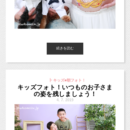
ているので、
七五三早割
こちらのように、ハッピーバースデーのガーラ
お腹にいるときに1度会ってたんだよ〜！とお話
スタジオミルクは、今年も
がと
七五三の早割り第1弾は5月末までです。
ンドも
しさせていただきました。
ってもお得です。
第1弾がもちろん1番お得ですので、ぜひ撮影に
何種類かスタジオにあります！
人見知りや場所見知りでも、笑顔になります♪
5月末までは早割第1弾！¥7,000offに加えて、六
いらしてくださいね！
一緒に楽しい思い出を残しましょう！！
次はスマッシュケーキ撮影かな？今度はパパも
切り2面台紙（お写真はお任せです）1冊付き。
一緒に遊びに来てね！
（ライン特典とは併用できませんので、ご注意
最初はケーキをスマッシュせずに横に置いて撮
七五三早割第1弾は5月末まで！！（しつこいく
ください。）
こんにちは、
【七五三早割・第1弾】〜5月末まで
続きを読む
影から始めます。
らいに言います）
東京都杉並区のフォトスタジオ「スタジオミル
¥7,000オフ
＋六切り2面台紙1冊
7000円オフと六切りの2面台紙付き！
ケーキを見た瞬間触りたい子や、じーっと見る
（＋
ク」の小池です！
子、興味がなさそうな子・・・などなど
2160円で3面台紙に変更できます。）
今日はあいにくのお天気ですね。
反応は様々です。
お得なうちに撮影しちゃいましょう♡
今は雨は上がっているようですが、夜にまた降
パパママもお子さまがどんな反応をするのか楽
┣ キッズ■朝フォト！
るらしいので、
キッズフォト！いつものお子さま
しんでみてください！
今日はラベンダーカラーの背景で撮影した七五
お問合せやご予約お気軽にご連絡ください！
折り畳み傘など忘れずにお持ちください
の姿を残しましょう！
三の
ラインで１：１トークもできますよ。
ね〜〜！
4.
7. 2019
男の子のお写真をご紹介しますね！
web予約
4月21日（日曜日）＊イースター撮影会
https://www.itsuaki.com/yoyaku/webreserve/menusel?
＊