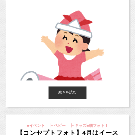
続きを読む
■イベント ┣ ベビー ┣ キッズ■朝フォト！
【コンセプトフォト】4月はイース
こんにちは！