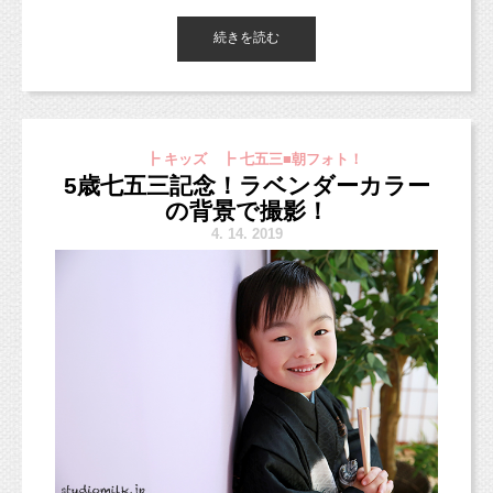
背景も自分で選んでくれました（＾＾）b
さいね♡
続きを読む
スマッシュケーキ撮影
人気の
もご
┣ キッズ ┣ 七五三■朝フォト！
予約受付中です！
5歳七五三記念！ラベンダーカラー
https://www.studiomilk.jp/news_dtl/entry/574
の背景で撮影！
4.
14. 2019
パパとママが用意してくれた、ONEのロゴ！
シンプルおしゃれで素敵♡