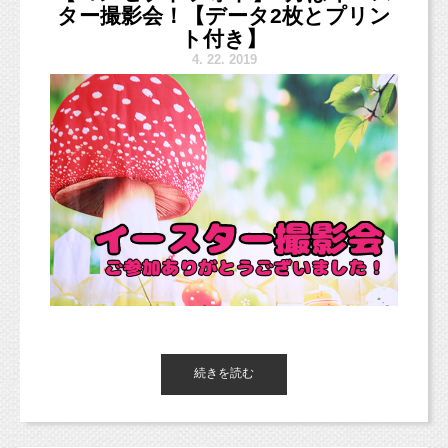
ター撮影会！【データ2枚とプリン
東京都杉並区のフォトスタジオ「スタジオミル
スタジオミルクのご近所さんやそのお友達が
ト付き】
ク」のこいけです。
掘り出し物を持ち寄ってフリーマーケットをし
4.
22. 2019
ますよ（＾＾）
GW初日、あいにくのお天気ですが
お休み楽しんでくださいね（＾＾）
GW2日目、なにしよっかなあ〜という皆さまぜ
ひ遊びにいらしてくださいね！
お時間は10:00〜14:00ですので、ちょっとラン
チがてら、
スマッシュケーキ撮影の詳細はこちらから↓
西荻散歩もいいかもしれませんね！
https://studiomilk.jp/news_dtl/entry/574
明日は牧田と小池は外に出張撮影に行っており
ますので、
フリマにはおりませんので、ご了承ください。
「イースター撮影会」
続きを読む
昨日4月21日（日）の
夕方には戻るかと思いますので、
にご参加いただき、
お問い合わせなどのご連絡は夕方以降月曜日ま
ありがとうございました（＾＾）
でには