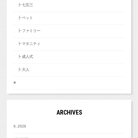
マタニティフォトにも色々な雰囲気の写真があ
┣ 七五三
（台紙コースは2つまで）
ります！
それぞれの背景でお着替えもOKです！
┣ ペット
ご夫婦のお好みの雰囲気のスタジオを探して撮
影したいですよね。
お気に入りのお洋服で撮影しましょう！！
┣ ファミリー
またそのマタニティフォトに組み込みたいの
（基本的に撮影の際のお洋服はお持ち込みで
が、
┣ マタニティ
す。）
マタニティペイント！（またはベリーペイント
┣ 成人式
と呼ばれています。）
https://www.studiomilk.jp/news_dtl/entry/796
┣ 大人
■
写真撮影ってお子さまが大きくなるにつれて、
しなくなりますよね・・・・（＞＜；）
ARCHIVES
撮影する本人が嫌がったりすることも多いです
しね・・・
6. 2026
5歳くん、3歳の時も七五三の撮影に来てくれて