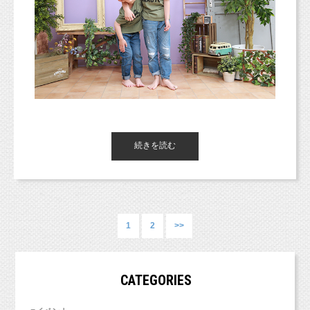
str_id=829&stf_id=0
https://www.studiomilk.jp/news_dtl/entry/796
3歳の男の子
最近人気なのはやっぱり
の七五三
フォト（＾＾＊）
また毎月第１木曜日（祝日などの関係で変動の
5歳は袴でかっこよく撮影するので、
場合はお知らせいたします）は、
3歳はちょっと可愛く被布のお着物で撮影がオス
「ベビー＆キッズフォト」
イベントです！
スメです。
https://www.studiomilk.jp/event
また、撮影中は写真より、動画などで残してい
（スタジオの無料のレンタル着物の3歳男の子の
ただくことをオススメします（＾＾）
被布は
通常のオリジナルプランなどの撮影より、お時
静止画は基本カメラマンにお任せして、そのお
続きを読む
こんにちは！
こちらのイエローの着物です。）
間もお値段も少ない撮影です。
写真と比べて、
東京都杉並区のフォトスタジオ「スタジオミル
まめにお子さまの成長を残したいご家族さまに
動画を一緒に合わせてみるとより楽しい思い出
ク」の小池です。
オススメですよ！！
になりますよ！
昨日も今日も暖かくてお出かけ日和ですね（＾
皆さま、またぜひご参加くださいね！！お
＾）
1
2
>>
待ちしています♪
今日はマタニティフォトの撮影などがあります
ので、
とっても楽しみです♪♪
CATEGORIES