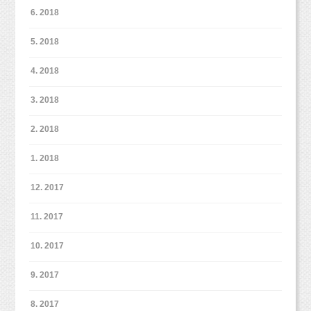
＊かんたんweb予約＊
マタニティペイントをオプションでつけていた
お兄ちゃん楽しそうにしますが、取っ組み合い
6. 2018
https://www.itsuaki.com/yoyaku/webreserve/menusel?
最後はこんな感じで横顔も♡
だいたので、
になりそうな1コマでした。
str_id=829&stf_id=0
とってもかっこよく撮影できたね（＾＾）b
ペイントをする前の撮影もしています。
5. 2018
おうちだと、こうなっちゃうと撮影どころでは
こんな感じでカジュアルに撮っています。
ありませんが、
4. 2018
スタジオなら雰囲気を見ながら撮っているの
楽しく七五三撮影しましょう！
今回はお腹を出して撮影していますが、
で、こんな姿も
3. 2018
皆さまからのご連絡お待ちしています♡
私服などで普段通りの雰囲気で撮っていくこと
残すことができちゃいます。
お気軽にご連絡くださいね！！
もできます！
2. 2018
緊張しちゃうかも、という場合は私服の撮影も
ぜひ今のお子さまの、ご家族の成長をお写真に
1. 2018
オススメです♪
残しにいらしてくださいね！
簡単web予約
より「らしい」撮影になると思います！
12. 2017
https://www.itsuaki.com/yoyaku/webreserve/menusel?
str_id=829&stf_id=0
11. 2017
web予約
10. 2017
https://www.itsuaki.com/yoyaku/webreserve/menusel?
9. 2017
str_id=829&stf_id=0
8. 2017