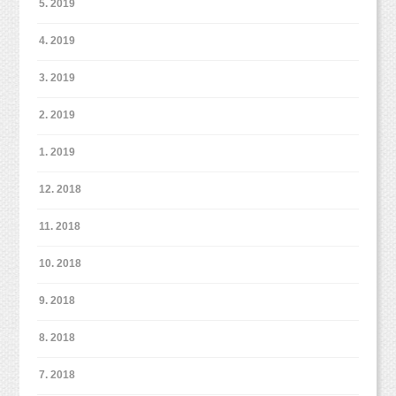
5. 2019
影させていただきます。
まずはお問い合わせください。）
すんなり撮らせてくるためにも、
4. 2019
こまめに・・・とは言いませんが、毎年や2年に
もう少しカジュアルで、緊張しない撮影！をし
1回など、
3. 2019
ています。
定期的に撮影の機会を作ってみるのをオススメ
2. 2019
します！
1. 2019
12. 2018
最後まで撮影頑張ってくれてありがとう（＾＾
11. 2018
＊）
10. 2018
6歳のお誕生日記念のお写真を撮らせてもらえ
て、とっても嬉しかったよ！
9. 2018
またみんなで遊びに来てね！
8. 2018
7. 2018