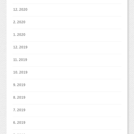
12. 2020
楽しい撮影ができれば嬉しいです♡
普段おうちでデジカメやスマホで撮影しようと
お問い合わせご予約、お気軽にご連絡くださ
しても、
2. 2020
い！
1年前、2年前のお写真を見返したり、並べて飾
変顔ばっかりだったり、ふざけて変なポーズを
1. 2020
ったりして
したり・・・
web予約（登録不要）
ご家族で楽しんでくださいね！
全然撮影できないんです。
12. 2019
https://www.itsuaki.com/yoyaku/webreserve/menusel?
というママやパパのお声はよく聞きます。
最後は泣いちゃったけど、笑顔も真剣なお顔も
str_id=829&stf_id=0
データだけではなく、写真をプリントしたり、
泣き顔も、
11. 2019
フォトブックやフレームにしたりなどなど、
たくさんいろんな表情が撮れたね！
マタニティフォトのイメージはスタイリッシ
10. 2019
ぜひぜひ形のあるものにして残しておくのもオ
たまにはモノクロのお写真なんかもお渡しして
ュ、な雰囲気という
ススメです！
います。
9. 2019
イメージを持たれている方も結構多いんです
ご自身で作るでも良いですし、
ご希望の場合は教えてくださいね！
が、
時間がない、作るのが苦手、パソコンが苦手！
8. 2019
スタジオミルクでは、逆にモノクロでレースを
などなど、
使ったり、
7. 2019
そういう時はスタジオでもお作りできますの
フルヌードでアートのように撮影することは通
で、お気軽にご相談くださいね。
6. 2019
常あまりしていません。
（ご希望の場合フルオーダプランでのご案内でしっかり撮