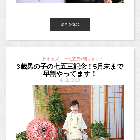
ちょっと前にスマッシュケーキフォトを撮影に
（スタジオにもいくつがデコレーショングッズ
来てくれた、
昨日に引き続き、七五三撮影のお写真をご紹介
がありますので、
1歳の女の子でした！
します！
お持ちいただかなくても大丈夫です。
続きを読む
こんにちは！
他にもたくさんご紹介したんですが・・・（＞
もちろん、お持ちいただいてデコレーションも
コンセプトフォトは事前に告知いたしますの
東京都杉並区のフォトスタジオ「スタジオミル
皆さまのご予約お待ちしています！
＜；）頑張りますね；
可能ですし、
で、
ク」の小池です。
イチゴなフルーツをお持ちいただいてトッピン
テーマに沿ったような雰囲気のお洋服や小物
今日は七五三の早割をご利用いただいて、
女の子はドレスなどで花柄背景可愛いのでオス
グもOKです。）
（帽子など）で
キッズ達がたくさん撮影に来てくれました（＾
スメです！
┣ キッズ ┣ 七五三■朝フォト！
最初、緊張していた3歳ちゃん。
撮影するとより可愛いお写真になりますよ♡
＾）
3歳男の子の七五三記念！5月末まで
男の子でも花柄可愛いと思います♪
表情もなんだか硬い感じ、伝わりますか？
早割やってます！
お持ち込み頂いたグレーの素敵なドレスに星柄
み〜んなに見られて、いきなり笑顔で撮影なん
4.
11. 2019
で撮影！
イースター撮影会＊4月21日（日）
て難しいよね。わかるよ。
ドレスの色合いにもあっていて、よりふんわり
こちらのベビーちゃんも、1歳（＾＾）
でも、最初のこちらの全身のシーンは緊張した
3000円。（ご予約受付中）
した可愛いになったね。
顔でも、
https://www.studiomilk.jp/news_dtl/entry/796
それはそれでかわいいんですよね（＾＾）♡
徐々に慣れてきてくれたかな？