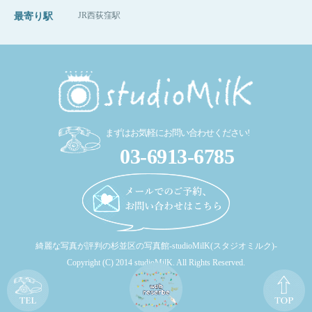
JR西荻窪駅
最寄り駅
まずはお気軽にお問い合わせください!
03-6913-6785
とっても可愛いママと優しいパパ、このツーシ
ョットがお気に入りです（＾＾＊）
綺麗な写真が評判の杉並区の写真館-studioMilK(スタジオミルク)-
そして、最後は撮影一緒に頑張ってくれたこち
Copyright (C) 2014 studioMilK. All Rights Reserved.
らの2人のツーショット撮影♡