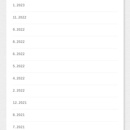
東京ディズニーリゾートのペアパスポートが当
男女問わず素敵な雰囲気になる背景カラーなの
他の方とはかぶらないオリジナルのイラストを
1. 2023
たる抽選会に参加可能です！
で、
お腹に描いていただけます（＾＾）
通常撮影は当選確率２倍！わーい！
まだ撮影したことないよ〜！という方はぜひぜ
11. 2022
（スタジオミルク5周年記念イベント＊詳細は下
ひ使ってみてください。
でも、小さな頃から撮影する機会を設けておく
9. 2022
記をどうぞ↓
と大きくなってからも、
）
https://www.studiomilk.jp/news_dtl/entry/736
すんなり撮影に参加してくれることが多いで
8. 2022
＊オリエンタルランドとは関係ありませんので
す。
スマッシュケーキ撮影は床にもたくさんケーキ
お問い合わせなどはご遠慮ください。
6. 2022
がつきます。
おうちでやるには、なかなかハードルが高いで
5. 2022
すよね・・・
スタジオミルクだったらお掃除もお洗濯も、ケ
4. 2022
ーキの発注もスタジオにお任せ☆
2. 2022
（ケーキのお持ち込みも可能です。）
12. 2021
8. 2021
7. 2021