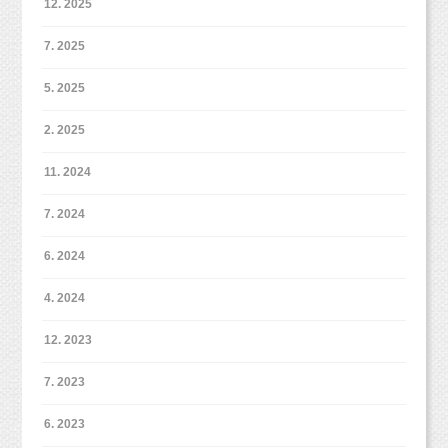
いました！
12. 2025
2度目の撮影もとっても上手でした（＾＾）
7. 2025
羽織は黒！
5. 2025
自分で選んでくれましたよ♪
2. 2025
3歳男の子のママはぜひ撮影検討してみてくださ
11. 2024
い！
7. 2024
3歳のときに撮影して5歳でも撮影したママパパ
6. 2024
に伺うと、
やっぱり撮影して良かったと言っていただけて
もう6歳、モデルポーズも知ってます（＾＾）
4. 2024
います！！
b♡
12. 2023
色んなポーズを見せてくれました！
こんな感じです！
7. 2023
ラベンダーカラー、5歳くんの優しいかわいい雰
ママやパパのご希望に合わせてイラストを描い
ちょっと大人っぽい表情も・・・・
6. 2023
また5月に撮影すると、
囲気にあっていました！！
ていきますので、