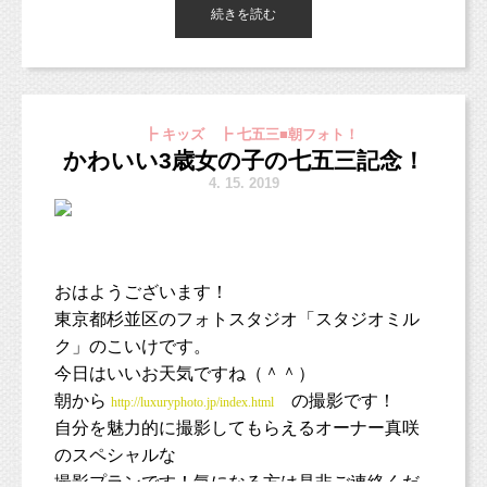
続きを読む
こんにちは！
東京都杉並区のフォトスタジオ「スタジオミル
ク」の小池です！
今日はイースター撮影会です！
ご参加いただきました皆さまありがとうご
┣ キッズ ┣ 七五三■朝フォト！
ざいます（＾＾）
かわいい3歳女の子の七五三記念！
4.
15. 2019
先日1歳のお誕生日撮影で、
おはようございます！
スマッシュケーキ撮影をした女の子のお写真を
東京都杉並区のフォトスタジオ「スタジオミル
ご紹介しますね♡
ク」のこいけです。
今日はいいお天気ですね（＾＾）
朝から
の撮影です！
http://luxuryphoto.jp/index.html
自分を魅力的に撮影してもらえるオーナー真咲
発表会帰りに可愛い素敵なドレスで来てくれま
のスペシャルな
したよ！
撮影プランです！気になる方は是非ご連絡くだ