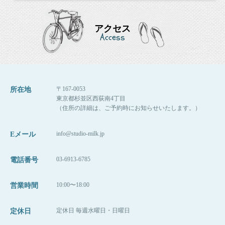
今回はイラストもラプンツェル風、ということ
で、
アクセス
ポイントヘアメイクもつけていただいていま
Access
す。
（
フルヘアメイク・ポイントヘアメイクご希望
の場合は、
ご予約時にお伝えください。
）
〒167-0053
所在地
東京都杉並区西荻南4丁目
フルヘアメイク（ファンデから全て）→¥10,800
（住所の詳細は、ご予約時にお知らせいたします。）
＊アップスタイルなどご希望の場合はこちらに
なります。
info@studio-milk.jp
Eメール
ポイントヘアメイク（ファンデ〜薄化粧までお
願いします）→¥6,480
03-6913-6785
電話番号
＊目元や口元などの部分、ヘアは巻いたり整え
たりする程度。
10:00〜18:00
営業時間
定休日 毎週水曜日・日曜日
定休日