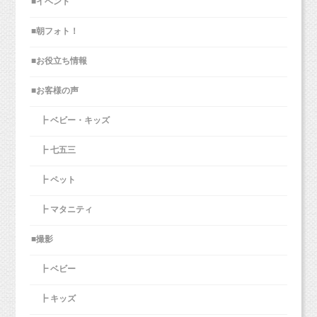
■イベント
イースター撮影会4月21日（日
■朝フォト！
ラベンダーは2019年の新しい背景です♪
優しい色合いでとってもかわいいですし、
曜日）
■お役立ち情報
七五三では床を和風な感じにして使っていま
す。
■お客様の声
スプーンもいつも使ってるお気に入りのものを
┣ ベビー・キッズ
2018年はネイビーでしっかりした色合いでした
さて、妊娠中のみなさん、
持ってきてくれました。
が、
マタニティライフでやっておきたいこと！な
┣ 七五三
スタジオにもありますが、食べてくれるかちょ
ラベンダーは柔らかい雰囲気なので黒の袴も映
ど、ありますか？
っと不安・・・という場合は、
えて素敵なんですよ（＾＾＊）
┣ ペット
色んなところにお出かけしたり、ベビーグッズ
普段使っているものを持ちいただくと安心かも
を手作りしたりなどなど、
しれないです！
┣ マタニティ
あると思います。
これから撮影の皆さまはぜひ参考にしてみてく
■撮影
ださいね。
シャボン玉で遊ぶのも女の子と比べると
その中にマタニティフォトを撮っておく、が入
┣ ベビー
まだやっぱり赤ちゃんぽさがあったりする3歳の
っている方も
男の子。
いるんではないでしょうか！
オリジナルプランのデータコースは背景3つまで
┣ キッズ
それがまた可愛いんですよね（＾＾）♪
お選びいただいて撮影しています。