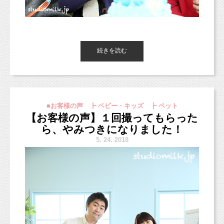
なので、キャンバスフレーム（デザインあり）をご注文いただい
■インスタグラム■
た場合、
https://www.instagram.com/studio_milk/
完全におまかせで！
という場合を覗いて、
コメント、フォローお待ちしています！
2〜3種類のデータをお作りしてその中からお選びいただいてお
続きを読む
■LINEショップカード■
ります！
https://page.line.me/studiomilk
お友達登録で特典あり！２回目以降は撮影料金が割引に。
基本のフレームデザインですが、雰囲気に合せてお花を変えてあ
ります。
■お客様の声 ┣ ベビー・キッズ ┣ ペット
【お客様の声】１回撮ってもらった
ファミリーハンドサ
昨日開催されました「
ら、やみつきになりました！
イン
」ご参加いただきました、
なかなか大きいケーキに手をつけないこともありますが、
5.
24. 2018
皆さまありがとうございます！
お子さまがどんな反応をするのか見守ってあげてください♡
年齢が大きくなってくると、
参加された皆さまには本日撮影データを発送させていただきます
食べながらぐしゃぐちゃ崩すのが楽しくて止まらない子も多いで
ので、
す！
到着を楽しみにお待ちくださいね！
（
6月からはベビマ・サインなどのイベント撮影のデータお渡し
方法が、
ぜひスマッシュケーキ撮影、お誕生日にチャレンジしてみません
ダウンロード納品となります。ご了承ください。
）
か？