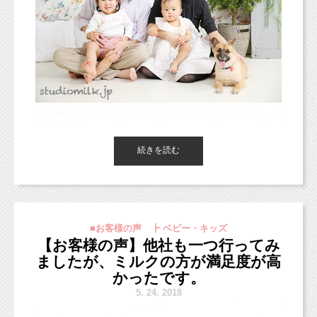
なので、お家で「あれ、あのサインってどうだったっけ？？」っ
フォロー待ってます♡
んだのですか。
スタジオミルク
てなることがありません！
instagram▶︎
https://www.instagram.com/studio_milk/
今回３回目？で今まで撮った写真がすごくステ
キだったから。
子供も楽しく遊んでいる間に撮影できる。
祖父母にも好評です！
■撮影しないという選択肢があるにもかかわら
ず、なぜスタジオミルクに来たのですか。
続きを読む
家族写真は全員でキレイに撮るのは難しく、パ
パorママがカメラマンで写らないので…
１年に１度フォトスタジオで撮影して思い出を
■お客様の声 ┣ ベビー・キッズ
残したい。
【お客様の声】他社も一つ行ってみ
男の子だから分からないけど、自分が結婚する
ましたが、ミルクの方が満足度が高
レッスンが終わったあとも気になることや分からないことは教え
時に小さい頃のアルバムを両親にもらって
てもらえますよ！
かったです。
うれしかったから私も子供にやりたい。
不安なことなどはじゃんじゃん聞いちゃいましょう（＾＾）b
5.
24. 2018
■ご感想をお聞かせください。