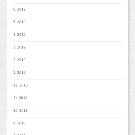
方、
色々なママとベビーちゃんが遊びに来てくれています（＾＾）
6. 2019
5. 2019
ぜひお気軽にご参加くださいね♡
4. 2019
3. 2019
＊今後のイベント＊
2. 2019
随時更新・お知らせしていきますね！
1. 2019
6月 7日（木）
♡ベビ＆キッズフォトイベント
♡
¥10,800（税込）データ20枚
12. 2018
6月14日（木） 10：30〜
♡ベビーマッサージ ♡
詳細▶︎
¥5,000（税込）
https://ameblo.jp/yasashiikimochi-
11. 2018
baby/entry-12177741880.html?frm_src=thumb_module
6月21日（木） 10：30〜
♡ベビトレヨガ ♡
詳細▶︎
10. 2018
¥5,000（税込）
https://ameblo.jp/twinklestar-
yoga/entry-12376092955.html
9. 2018
ベビトレヨガは初開催となります（＾＾＊）