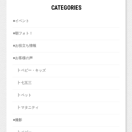
すがプロ！！”と感動するような
（画像の解像度によっては難しい場合もございます。）
CATEGORIES
感謝しております（＾＾）
素敵な写真ができあがり、とても嬉しいです。
子供達も撮影自体がとても楽しかったようで帰
■ご感想をお聞かせください。
■イベント
■数ある写真館の中で、なぜスタジオミルクを選
宅後もスタジオミルクさんでの
たくさん撮ったお写真、ぜひデータだけではなく、こういった形
んだのですか。
に残してあげてほしいなあと思います！
思い出をたくさん話してくれます。写真だけで
楽しい撮影でした。個人で３回お世話になり、
■朝フォト！
後からのご注文も出来るので、ご連絡くださいね！！
はなく家族の思い出も
グループで１度。
犬（大型犬）と一緒（しかも２頭）に撮影でき
つくってくださり、ありがとうございました♡
■お役立ち情報
七五三などイベントの時、また、よろしくお願
る、都内ではおそらく唯一のスタジオなので。
スマッシュケーキも家では難しいのでありがた
いします。
＊掲載許可いただきましたNさま、いつもありがとうございます
■お客様の声
かったです。とても楽しかったです！
（＾＾＊）
■撮影しないという選択肢があるにもかかわら
■数ある写真館の中で、なぜスタジオミルクを選
┣ ベビー・キッズ
ず、なぜスタジオミルクに来たのですか。
■数ある写真館の中で、なぜスタジオミルクを選
んだのですか。
んだのですか。
┣ 七五三
１回撮ってもらったら、やみつきになりまし
０才の10,000円のサービスがお手頃だったのが
た！
┣ ペット
・スタジオの雰囲気が良さそうだったから。
きっかけですが、
・撮影中は貸し切りだから。
その後はスタジオのキレイさと背景の種類の多
┣ マタニティ
・ペットも一緒に撮影できるから。
さ、居心地の良さ、
■撮影
K.H.様、アンケートへのご協力、ありがとうご
皆さんのご対応です。
■撮影しないという選択肢があるにもかかわら
ざいました！
他社も一つ行ってみましたが、ミルクの方が満