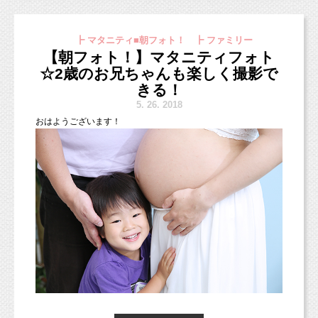
す！
6月21日日（木）ベビトレヨガ
(new）
こんな感じです！！（iPhoneで撮ったので多少画像がアレです
今日の朝フォト！は、
¥5,000（税込）データ15枚程度（後日データダウンロードペー
が、許してください！）
┣ マタニティ■朝フォト！ ┣ ファミリー
スマッシュケーキのお写真をご紹介（＾＾）
ジをご案内します）
【朝フォト！】マタニティフォト
スタジオミルク初開催のベビトレヨガです！
1歳のお誕生日にケーキを崩しながら、食べてお祝いするという
☆2歳のお兄ちゃんも楽しく撮影で
首が座った赤ちゃん〜3歳位のお子さまとママのためのイベント
ものです。
です！
きる！
アメリカを中心として世界で流行中です！
https://ameblo.jp/twinklestar-yoga/entry-12376092955.html
5.
26. 2018
今日は人気のアイテム！
(飾りつけはスタジオにも幾つかございます。お持ちいただいて
おは
ようございます！
可愛いケーキと一緒に撮影できるので、
デコレーションもOKです！)
写真映えもするし、お誕生日の記念にぴったりですよね♪
実は7月も新しいイベントが追加される予定ですので、
また募集が開始されましたら告知いたします！
キャンバスフレームをご紹介します♪
また80サイズのお洋服は男女各2着ずつご用意しておりますの
先生のページの告知が早いかも？ですので、ぜひマメにチェック
で、
してみてください。
無料で着ていただくこともできます（＾ー＾）
http://ameblo.jp/yasashiikimochi-baby/
大中小
キャンバスフレームは
の3種類。
キャンバスサイズF10や15のサイズもお作りすることが可
（
（2歳さんくらいまでは着用可能です。）
能です。
）
ベビ＆キッズフォト以外のイベントに関しましては、
お申し込み・お問い合わせ等はそれぞれの先生にご確認くださ
い！
お手数ですが、どうぞよろしくお願いいたします。