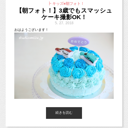
┣ キッズ■朝フォト！
いつもブログをご覧いただき、ありがとうございます（＾＾）
【朝フォト！】3歳でもスマッシュ
＊6月イベント＊
スマッシュケーキプラン、
ケーキ撮影OK！
火曜水曜日定
まだ撮影されていない皆さまはぜひチャレンジしてみてください
今日はお写真のご紹介ではなく、
5.
27. 2018
♡
お写真を使ったフォトフレームをご紹介したいなと思います♪
休
おはようございます！
ホワイト・ブルー・ピンクの３色のケーキからお選び頂けます！
6月7日（木）ベビー＆キッズフォト
スタジオミルクには色々とお写真を使って作ることができるアイ
（ホワイトはアレルギー配慮のケーキもありますので、ご予約の
¥10,800（税込）データ20枚（ご家族撮影＋¥5,400）
テムがあります。
際におっしゃってください。）
0歳も1歳も2歳も撮影OK！キッズフォトとベビーフォトが一緒
になりました。
キッズフォトは価格がお手頃になりましたので、ぜひご利用くだ
さいね♪
＊直接お電話やメール・ラインでご予約ください。
6月14日（木）ベビーマッサージ
¥5,000（税込）データ15枚程度（後日データダウンロードペー
ジをご案内します）
45分程度のベビマのあと撮影会です。レッスン中のスナップ写真
続きを読む
も撮影！
http://ameblo.jp/yasashiikimochi-baby/
東京都杉並区のフォトスタジオ「スタジオミルク」の小池加奈で