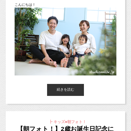
こ
んにちは！
続きを読む
東京都杉並区西荻窪のフォトスタジオ「
スタジオミルク
」の小池
加奈
です！
┣ キッズ■朝フォト！
（西荻窪徒歩３分の駅近・ペットOKスタジオ、駐車場完備。
【朝フォト！】2歳お誕生日記念に
中央線、総武線、東西線沿線の荻窪、吉祥寺や三鷹、武蔵野市、