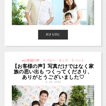
スマッシュしなくても、一緒に撮影するだけ！でもOKです。
お気軽にお問い合わせくださいね！お待ちしています！！
「
ママ
」「
パパ
」「
おっぱい
」などを中心とした赤ちゃんの日常
3人でも撮りつつ、パパとお2人、お兄ちゃんとお2人などなど、
生活に関するサイン をはじめ、
■ご感想をお聞かせください。
色々撮影していきます！
日々の生活でとっても使えるサインを教えてもらえます！
♡スマッシュケーキプラン♡
続きを読む
こんな感じで撮影したい！など、ご希望があれば聞かせてくださ
子供が生まれてお宮参り？と写真、1才B.D.とお
いね（＾＾）
http://www.studiomilk.jp/news_dtl/entry/574
願いして、とても楽しく遊びの延長で
撮影できるスタジオで家族みんな楽しかったで
マタニティフォトは、
す。
ヘアメイクやマタニティペイント（ベリーペイント）も手配する
■お客様の声 ┣ ベビー・キッズ ┣ ペット
持っていったおもちゃをうまく写真に活かして
ことができます！
【お客様の声】写真だけではなく家
今しか出来ないこと、マタニティライフの間にしてみましょう！
くれたり、こんなコンセプトで撮りたい
族の思い出も つくってくださり、
きっとお子さまが大きくなった時に一緒に見て盛り上がって欲し
というのをしっかりやってくれてうれしかった
いです。
ありがとうございました♡
です♡
5.
24. 2018
ご予約・お問い合わせお気軽にご連絡くださいね！
今回も楽しい撮影ありがとうございました♪
↑のママが持っているテキスト（なんと丁寧にラミネートされて
ます！！）もお持ち帰りいただけます。
■数ある写真館の中で、なぜスタジオミルクを選