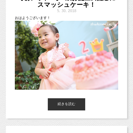
西東京市、立川市、小平市、羽村市、
スマッシュケーキ！
東京都新宿区や中央区、千代田区、世田谷区、港区、江東区、渋
5.
30. 2018
谷区、品川区、練馬区、千代田区、中野区など２３区。
おはようございます！
他、千葉県、埼玉県、神奈川県、宮城県、茨城県、愛知、広島
県、新潟県など他県からも多数お越しいただいております！）
https://page.line.me/studiomilk
↑上記のページからもおともだち登録出来ますので、
■各種撮影プラン■
ぜひ登録してみてくださいね（＾＾）
http://studiomilk.jp/price
今後LINE予約限定撮影イベントなども計画中です♡
■お手軽ネット予約■
https://www.itsuaki.com/yoyaku/webreserve/menusel?
str_id=829&stf_id=0
■インスタグラム■
https://www.instagram.com/studio_milk/
コメント、フォローお待ちしています！
続きを読む
■LINEショップカード■
https://page.line.me/studiomilk
東京都杉並区のフォトスタジオ「スタジオミルク」の小池加奈で
お友達登録で特典あり！２回目以降は撮影料金が割引に。
す。
今日はお天気が悪そうですね（＞＜；）
撮影にお越しになる皆さまはお気をつけてお越しくださいね！