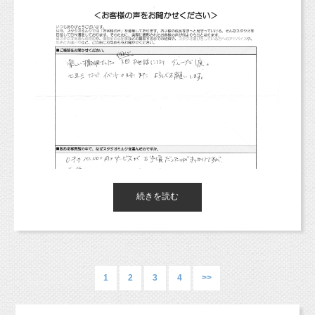
最初、マタニティフォトを撮りたくて、インタ
K.A.様、アンケートへのご協力、ありがとうご
ちょっと多めにご紹介しましたが、基本は2、3種類です。
ーネットでスタジオを探していました。
こんな雰囲気で作ってるんだな〜と思っていただければ嬉しいで
ざいました！
す♡
でもペットと言えど大切な家族なので、みんな
で撮りたいと思い、スタジオミルクさんを
見つけました。１頭は男性嫌い、もう１頭は他
このデザインをメールやラインでご連絡させていただき、
のワンコ（特に小型犬）に
ご確認いただいてから入稿させていただいています。
もちろんご確認の際に、ここはこんな感じで・・・
吠えてしまうので、最初は少し心配でしたが、
などおっしゃっていただければなるべく近い形に修正しますの
スタジオミルクさんは全員女性、しかも
■ご感想をお聞かせください。
で、
完全にプライベートな空間で撮って頂けたの
お気軽におっしゃってくださいね！
で、以来、お正月の家族写真や子供の
２歳児、０歳児、犬という家では絶対に全員の
続きを読む
記念写真はかかさずミルクさんにお願いしてい
カメラ目線をもらうことが
せっかくの記念のお写真、素敵に残していただきたいと思ってい
こんな感じでサインレッスン中のスナップ写真も撮影していま
ます。
ます。
す。
できない組み合わせですが、スタジオミルクさ
一緒に思い出を作っていけたら嬉しいです（＾＾＊）
何よりスタッフさんのワンコへの接し方、子供
んではスタッフのお2人の温かい心遣いと
への接し方がとても暖かく、明るく、みんな本
懸命なあやしで全員とても可愛くカメラ目線で
当に
1
2
3
4
>>
ご自身で撮ったお写真などを一緒にフレームにしたりすることも
45分ほどのサインのレッスンの後は、写真撮影です♪
写真に収まってくれます。
可能ですので、
ママとベビーちゃんとツーショット撮影と、ベビーちゃんのソロ
楽しく自然な表情ができると思います。
小物やセットもひとつひとつがセンス良く、”さ
ご希望があればお気軽に！
撮影が出来ます！
いつも本当に素敵な写真を撮っていただいて、