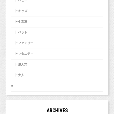
┣ ベビー
ず、なぜスタジオミルクに来たのですか。
足度が高かったです。
┣ キッズ
バタバタと毎日を過ごしているとなかなか”家族
■撮影しないという選択肢があるにもかかわら
全員”の写真が撮れず、
ず、なぜスタジオミルクに来たのですか。
大人気♡スマッシュケーキプラ
┣ 七五三
後から”撮ればよかった〜！”と後悔するので、子
ン誕生！
供の誕生日などの節目には
お手頃なキャンペーンがあったからです。
可愛いお洋服で着てくれました！
┣ ペット
お気に入りのお洋服で遊びに来てくださいね。
必ずスタジオ撮影をするようにしています。
正直、３万円もしたら…でも１万円なら！とい
http://www.studiomilk.jp/news_dtl/entry/574
┣ ファミリー
う設定価格です。
自分たちで撮るより、プロの方の方がキレイに
┣ マタニティ
残して下さるので、
O.K.様、アンケートへのご協力、ありがとうご
小さいうちだけでも…と。
┣ 成人式
ざいました！
03-6913-6785
┣ 大人
info@studio-milk.jp
LINE@：@studiomilk（１：１トークできます。）
■
アンケートへのご協力、ありがとうございまし
た！
ネット予約は下記からどうぞ！
https://www.itsuaki.com/yoyaku/webreserve/menusel?str_id=829&stf_id
ARCHIVES
=0