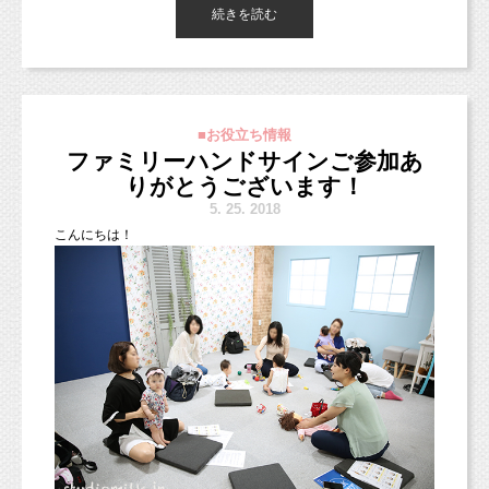
続きを読む
東京都杉並区のフォトスタジオ「スタジオミルク」の小池加奈で
す。
朝フォト！ちょっと遅くなってしまいました（＞＜。）ごめんな
さい！
■お役立ち情報
ファミリーハンドサインご参加あ
今日のお写真は先日撮影にいらしてくれた、ご家族のお写真で
す！
りがとうございます！
（iPhoneで撮ったので多少画像がアレですが、許してくださ
ママのマタニティフォトを撮りに来てくれました♡
い！）
5.
25. 2018
こ
んにちは！
デザインが入る場合は、小は1枚、中は2枚、大は3枚にご案内し
台紙コースで、形に残しておくのもオススメですよ！
ております。
もちろんデータコースもありますので、お好みに合わせてチョイ
1番右はF10のサイズです。（53.0x45.5）
スしてくださいね♪
基本的には通常のお洗濯で落ちますので、
お洋服はお持ちいただいたもので撮影もOKです♪
中のサイズでお写真1枚どーん！っと作ることもできます（＾
＾）
＊こちらのお写真は3歳の男の子です！
そしてフレームのデザインですが、
＊スマッシュケーキプラン＊
基本は・・・
http://www.studiomilk.jp/news_dtl/entry/574