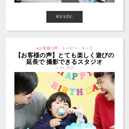
こちらのデザインでお作りしています！（男の子の場合お花の部
分がスタンプ柄になります。）
1歳のお誕生日のためのケーキということのようですが、
続きを読む
スタジオミルクではそこはこだわらず、
ケーキと一緒に楽しく撮影しよう！ということでオススメしてい
ます！
東京都杉並区西荻窪のフォトスタジオ「
スタジオミルク
」の小池
加奈
です！
おうちで自由にケーキをぐちゃぐちゃにして、
部屋中汚してOK！というのは難しいですよね（＞＜；）
■お客様の声 ┣ ベビー・キッズ
（西荻窪徒歩３分の駅近・ペットOKスタジオ、駐車場完備。
そんな時はスタジオミルクで汚れなどを気にせずお子さまの
【お客様の声】とても楽しく遊びの
中央線、総武線、東西線沿線の荻窪、吉祥寺や三鷹、武蔵野市、
好きなようにケーキを崩したり食べたりしませんか？！
西東京市、立川市、小平市、羽村市、
延長で 撮影できるスタジオ
東京都新宿区や中央区、千代田区、世田谷区、港区、江東区、渋
5.
24. 2018
年1回のお誕生日！特別な撮影になると思います！
谷区、品川区、練馬区、千代田区、中野区など２３区。
スマッシュケーキプランで予約したいです！とご連絡くださいね
他、千葉県、埼玉県、神奈川県、宮城県、茨城県、愛知、広島
♡
県、新潟県など他県からも多数お越しいただいております！）
お問い合わせ・ご予約お待ちしています（＾＾）
割と何にでもあうデザインでお作りしています。
■各種撮影プラン■
http://studiomilk.jp/price
でもやっぱり、雰囲気によってはこれじゃない方がしっくりくる
なあ〜・・・
■お手軽ネット予約■
2歳のお兄ちゃんもとパパも一緒にファミリーでも撮影しまし
ということもありますよね。
https://www.itsuaki.com/yoyaku/webreserve/menusel?
た！
str_id=829&stf_id=0