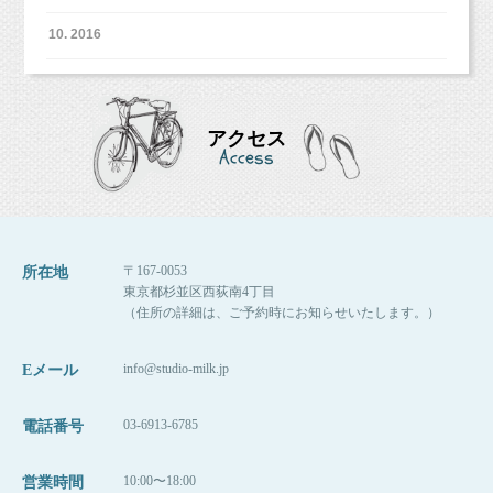
https://www.itsuaki.com/yoyaku/webreserve
/menusel?str_id=829&stf_id
=0
10. 2016
（※会員登録なども不要で簡単に予約ができます
よ！
）
アクセス
Access
〒167-0053
所在地
東京都杉並区西荻南4丁目
（住所の詳細は、ご予約時にお知らせいたします。）
info@studio-milk.jp
Eメール
03-6913-6785
電話番号
10:00〜18:00
営業時間